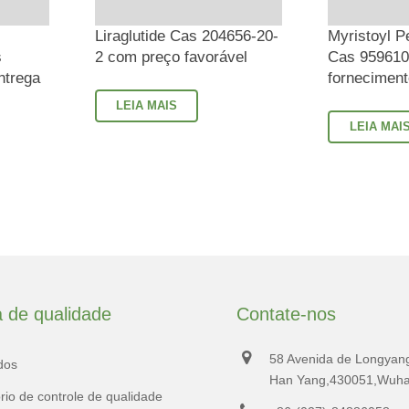
Liraglutide Cas 204656-20-
Myristoyl P
s
2 com preço favorável
Cas
959610
ntrega
forneciment
LEIA MAIS
LEIA MAI
a de qualidade
Contate-nos
58 Avenida de Longyang,
dos
Han Yang,430051,Wuha
rio de controle de qualidade